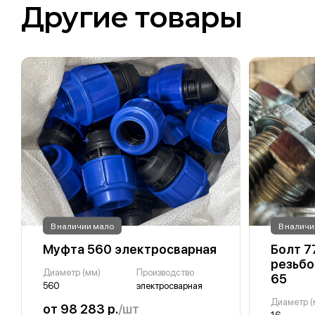
Другие товары
В наличии мало
В наличи
Муфта 560 электросварная
Болт 7
резьбо
Диаметр (мм)
Производство
65
560
электросварная
Диаметр (
от 98 283 р.
/шт