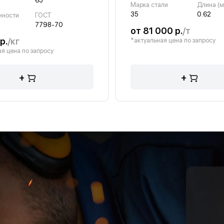
65
Марка стали
Длина (м
35
0.62
чности
ГОСТ
7798-70
от 81 000 р.
/т
р.
/кг
*актуальная цена по запросу
я цена по запросу
+
+