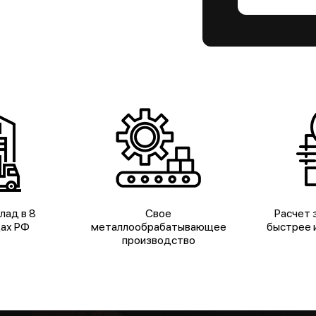
лад в 8
Свое
Расчет з
дах РФ
металлообрабатывающее
быстрее и
производство