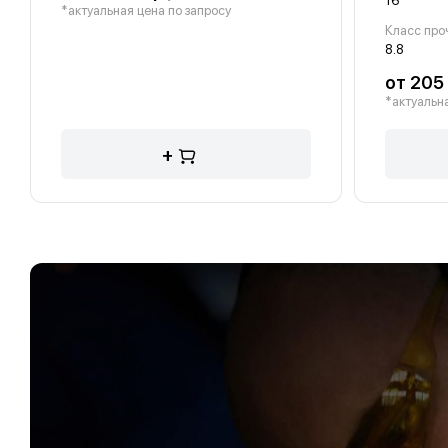
16
*актуальная цена по запросу
Класс про
8.8
от 205 
*актуальна
+