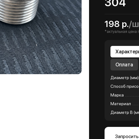
304
198 р.
/ш
*актуальная цена 
Характер
Оплата
Диаметр (мм)
Способ присо
Марка
Материал
Диаметр B (м
Запросить