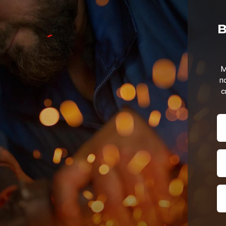
в
М
п
с