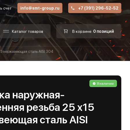
ь счёт
info@smt-group.ru
+7 (391) 296-52-52
Каталог товаров
В корзине:
0 позиций
15 нержавеющая сталь AISI 304
В наличии
ка наружная-
нняя резьба 25 х15
веющая сталь AISI