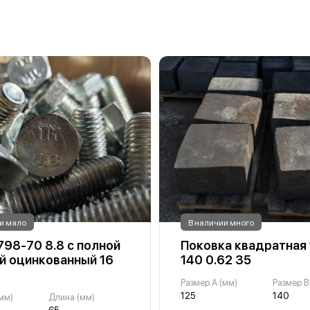
и мало
В наличии много
798-70 8.8 с полной
Поковка квадратная 
й оцинкованный 16
140 0.62 35
Размер A (мм)
Размер B
125
140
мм)
Длина (мм)