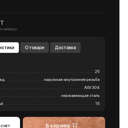
т
по запросу
истики
О товаре
Доставка
25
ед.
наружная-внутренняя резьба
AISI 304
нержавеющая сталь
м)
15
В корзину
 счёт