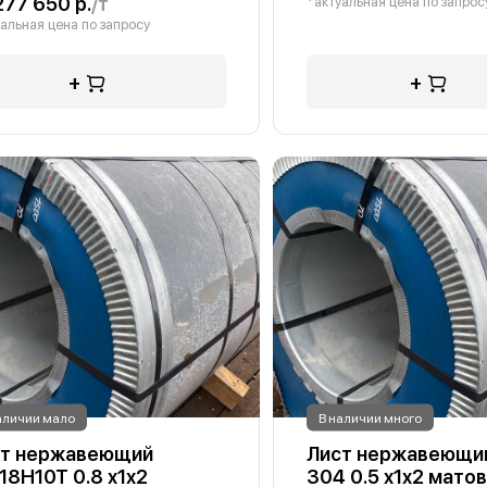
277 650 р.
/т
*актуальная цена по запрос
альная цена по запросу
+
+
аличии мало
В наличии много
ст нержавеющий
Лист нержавеющий
18Н10Т 0.8 х1х2
304 0.5 х1х2 матов