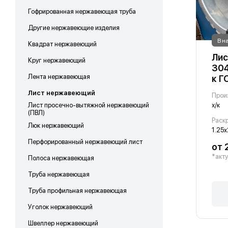
Гофрированная нержавеющая труба
Другие нержавеющие изделия
В н
Квадрат нержавеющий
Лис
Круг нержавеющий
304
Лента нержавеющая
к Г
Лист нержавеющий
Прои
Лист просечно-вытяжной нержавеющий
х/к
(ПВЛ)
Раскр
Люк нержавеющий
1.25х
Перфорированный нержавеющий лист
от 
*акту
Полоса нержавеющая
Труба нержавеющая
Труба профильная нержавеющая
Уголок нержавеющий
Швеллер нержавеющий