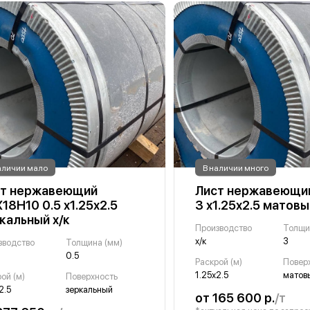
аличии мало
В наличии много
ст нержавеющий
Лист нержавеющи
18Н10 0.5 х1.25х2.5
3 х1.25х2.5 матовы
кальный х/к
Производство
Толщи
х/к
3
зводство
Толщина (мм)
0.5
Раскрой (м)
Повер
1.25х2.5
матов
ой (м)
Поверхность
2.5
зеркальный
от 165 600 р.
/т