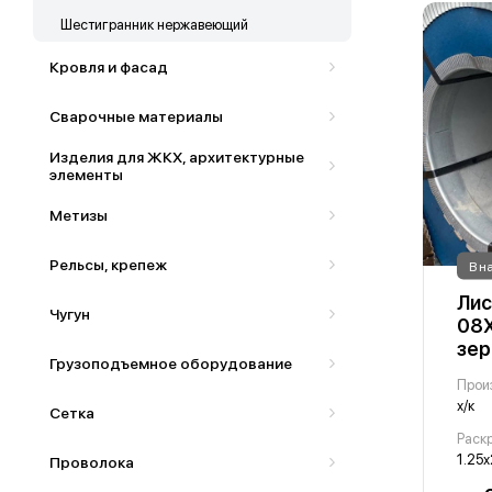
Шестигранник нержавеющий
Кровля и фасад
Сварочные материалы
Изделия для ЖКХ, архитектурные
элементы
Метизы
Рельсы, крепеж
В н
Ли
Чугун
08Х
зер
Грузоподъемное оборудование
Прои
х/к
Сетка
Раскр
1.25х
Проволока