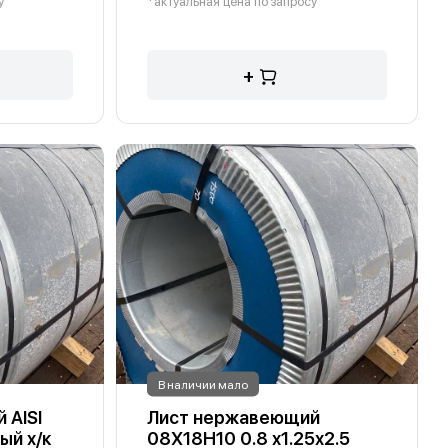
у
*актуальная цена по запросу
+
В наличии мало
 AISI
Лист нержавеющий
ый х/к
08Х18Н10 0.8 х1.25х2.5