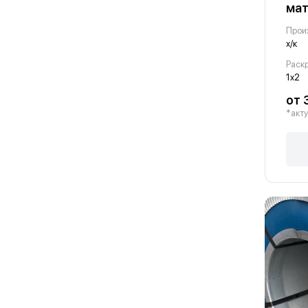
мат
Прои
х/к
Раскр
1х2
от 
*акту