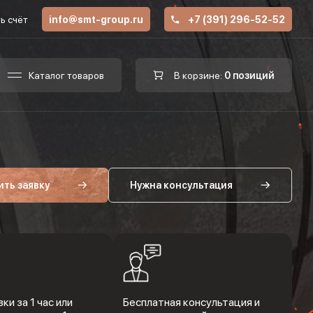
ь счёт
info@smt-group.ru
+7 (391) 296-52-52
Каталог товаров
В корзине:
0 позиций
ить заявку
Нужна консультация
ки за 1 час или
Бесплатная консультация и