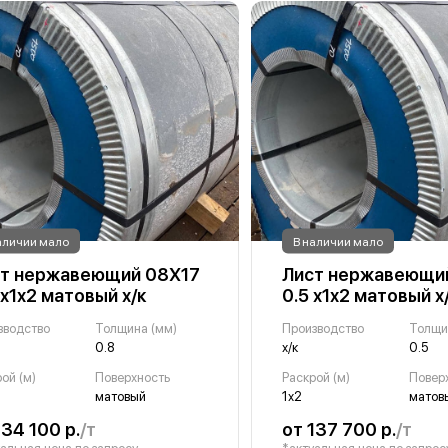
аличии мало
В наличии мало
т нержавеющий 08Х17
Лист нержавеющи
 х1х2 матовый х/к
0.5 х1х2 матовый х
зводство
Толщина (мм)
Производство
Толщи
0.8
х/к
0.5
ой (м)
Поверхность
Раскрой (м)
Повер
матовый
1х2
матов
134 100 р.
/т
от 137 700 р.
/т