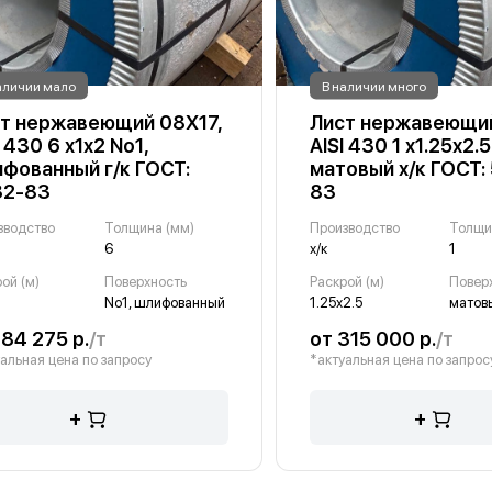
аличии мало
В наличии много
т нержавеющий 08Х17,
Лист нержавеющий
I 430 6 х1х2 No1,
AISI 430 1 х1.25х2.5
фованный г/к ГОСТ:
матовый х/к ГОСТ:
32-83
83
зводство
Толщина (мм)
Производство
Толщи
6
х/к
1
ой (м)
Поверхность
Раскрой (м)
Повер
No1, шлифованный
1.25х2.5
матов
184 275 р.
/т
от 315 000 р.
/т
альная цена по запросу
*актуальная цена по запрос
+
+