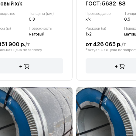
овый х/к
ГОСТ: 5632-83
зводство
Толщина (мм)
Производство
Толщи
0.8
х/к
0.5
ой (м)
Поверхность
Раскрой (м)
Повер
матовый
1х2
матов
351 900 р.
/т
от 426 065 р.
/т
альная цена по запросу
*актуальная цена по запрос
+
+