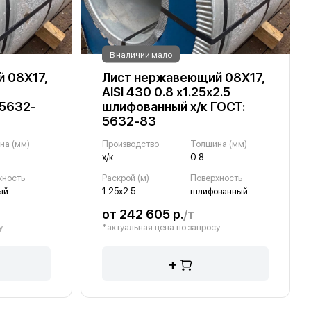
В наличии мало
 08Х17,
Лист нержавеющий 08Х17,
AISI 430 0.8 х1.25х2.5
 5632-
шлифованный х/к ГОСТ:
5632-83
на (мм)
Производство
Толщина (мм)
х/к
0.8
хность
Раскрой (м)
Поверхность
ый
1.25х2.5
шлифованный
от 242 605 р.
/т
у
*актуальная цена по запросу
+