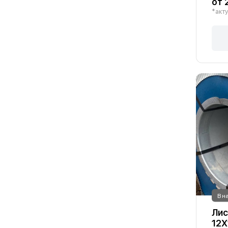
от 
*акту
В н
Ли
12Х