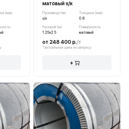
матовый х/к
на (мм)
Производство
Толщина (мм)
х/к
0.8
хность
Раскрой (м)
Поверхность
ый
1.25х2.5
матовый
от 248 400 р.
/т
у
*актуальная цена по запросу
+