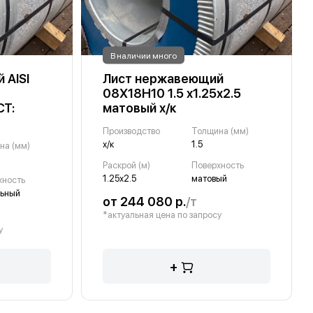
В наличии много
 AISI
Лист нержавеющий
08Х18Н10 1.5 х1.25х2.5
СТ:
матовый х/к
Производство
Толщина (мм)
х/к
1.5
на (мм)
Раскрой (м)
Поверхность
1.25х2.5
матовый
хность
льный
от 244 080 р.
/т
*актуальная цена по запросу
у
+