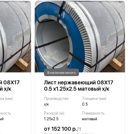
В наличии много
й 08Х17
Лист нержавеющий 08Х17
й х/к
0.5 х1.25х2.5 матовый х/к
на (мм)
Производство
Толщина (мм)
х/к
0.5
хность
Раскрой (м)
Поверхность
ый
1.25х2.5
матовый
от 152 100 р.
/т