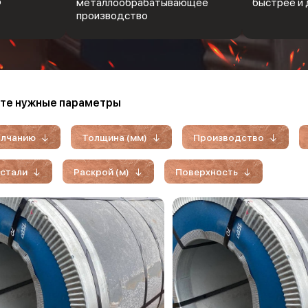
Ф
металлообрабатывающее
быстрее и 
производство
те нужные параметры
олчанию
Толщина (мм)
Производство
 стали
Раскрой (м)
Поверхность