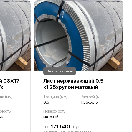
В наличии мало
й 08Х17
Лист нержавеющий 0.5
/к
х1.25хрулон матовый
на (мм)
Толщина (мм)
Раскрой (м)
0.5
1.25хрулон
хность
Поверхность
ый
матовый
от 171 540 р.
/т