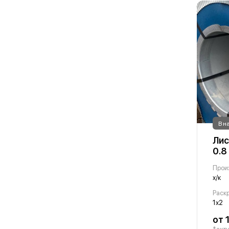
В н
Лис
0.8
Прои
х/к
Раскр
1х2
от 