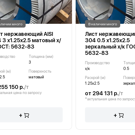
аличии много
В наличии много
т нержавеющий AISI
Лист нержавеющий
 3 х1.25х2.5 матовый х/
304 0.5 х1.25х2.5
ОСТ: 5632-83
зеркальный х/к ГО
5632-83
зводство
Толщина (мм)
3
Производство
Толщи
х/к
0.5
ой (м)
Поверхность
2.5
матовый
Раскрой (м)
Повер
1.25х2.5
зерка
255 150 р.
/т
от 294 131 р.
/т
альная цена по запросу
*актуальная цена по запрос
+
+