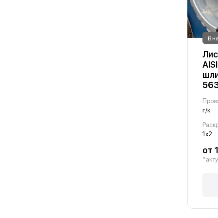
В н
Лис
AIS
шли
56
Прои
г/к
Раскр
1х2
от 
*акту