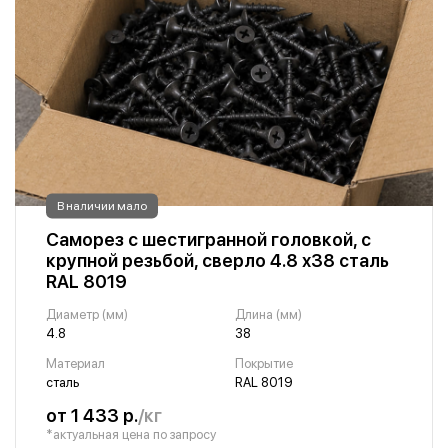
В наличии мало
Саморез с шестигранной головкой, с
крупной резьбой, сверло 4.8 х38 сталь
RAL 8019
Диаметр (мм)
Длина (мм)
4.8
38
Материал
Покрытие
сталь
RAL 8019
от 1 433 р.
/кг
*актуальная цена по запросу