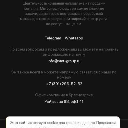
Деятельность компании направлена на продажу
металла. Мы успешно решаем самые сложные
задачи, связанные с поставками и обработкой
металла, а также предлагаем широкий спектр услуг
по доступным ценам.
Telegram
Whatsapp
По всем вопросам и предложениям вы можете направить
информацию на почту
info@smt-group.ru
Вы также всегда можете напрямую связаться с нами по
номеру
+7 (391) 296-52-52
Офис компании в Красноярске
Рейдовая 68, оф.1-11
Этот сайт использует cookie для хранения данных. Продолжая