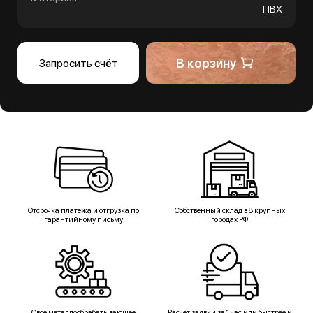
ПВХ
В корзину
Запросить счёт
Отсрочка платежа и отгрузка по
Собственный склад в 8 крупных
гарантийному письму
городах РФ
Свое металлообрабатывающее
Расчет заявки за 1 час или быстрее и