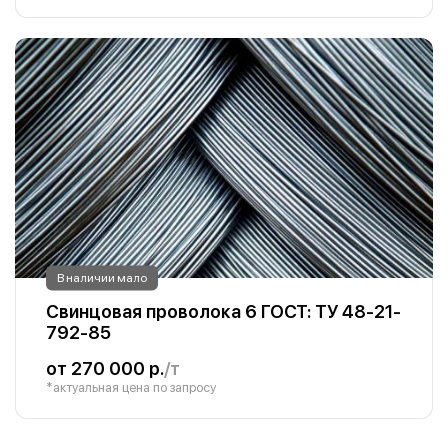
В наличии мало
Свинцовая проволока 6 ГОСТ: ТУ 48-21-
792-85
от 270 000 р.
/т
*актуальная цена по запросу