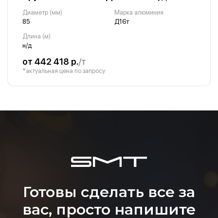
Диаметр (мм)
Марка алюминия
85
Д16т
Длина (м)
н/д
от 442 418 р.
/т
*актуальная цена по запросу
Готовы сделать все за
вас, просто напишите