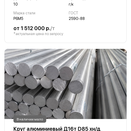
10
г/к
Марка стали
ГОСТ
Р6М5
2590-88
от 1 512 000 р.
/т
*актуальная цена по запросу
В наличии мало
Круг алюминиевый Д16т D85 хн/д