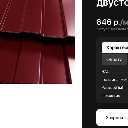
двуст
646 р.
/
*актуальная цена 
Характер
Оплата
RAL
Толщина (мм)
Раскрой (м)
Покрытие
Запросить