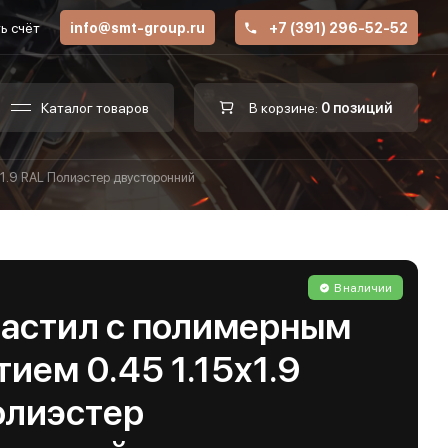
ь счёт
info@smt-group.ru
+7 (391) 296-52-52
Каталог товаров
В корзине:
0 позиций
1.9 RAL Полиэстер двусторонний
В наличии
астил с полимерным
ием 0.45 1.15х1.9
олиэстер