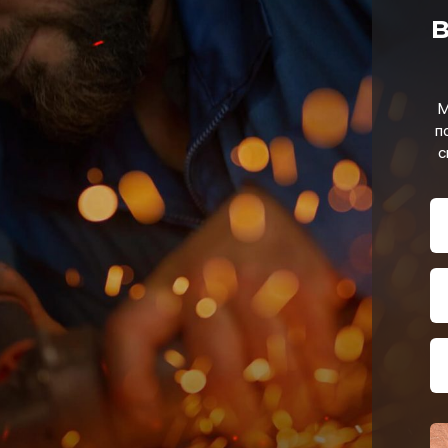
в
М
п
с