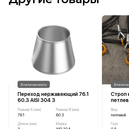
В наличии мало
В наличи
Переход нержавеющий 76.1
Строп 
60.3 AISI 304 3
петлево
Размер A (мм)
Размер B (мм)
Вид
76.1
60.3
петлевой
Длина (мм)
Марка
Груз.