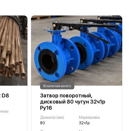
В наличии много
2 D8
Затвор поворотный,
дисковый 80 чугун 32ч1р
Ру16
ронзы
Диаметр (мм)
Маркировка
80
32ч1р