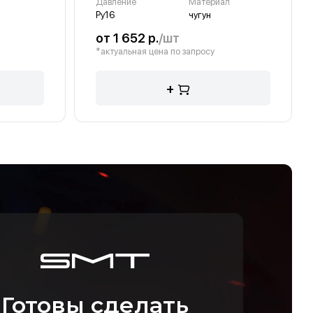
Давление
Материал
Ру16
чугун
от 1 652 р.
/шт
*актуальная цена по запросу
+
Готовы сделать