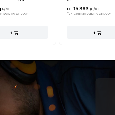
УСК1
0.2
р.
/м
от 15 363 р.
/кг
я цена по запросу
*актуальная цена по запросу
+
+