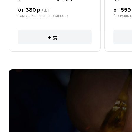
3
AISI 304
0.5
от 380 р.
/шт
от 559 
*актуальная цена по запросу
*актуальна
+