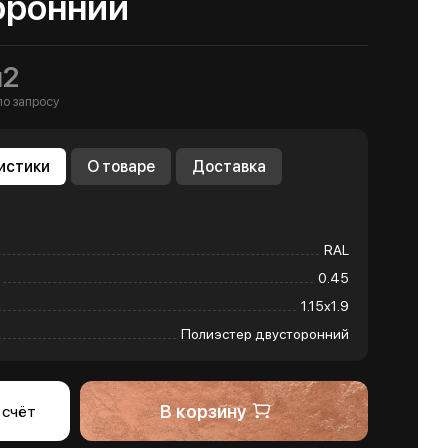
оронний
м2
по запросу
истики
О товаре
Доставка
RAL
0.45
1.15х1.9
Полиэстер двусторонний
В корзину
 счёт