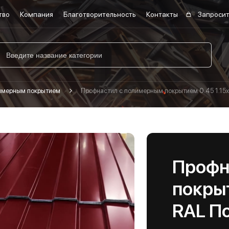
тво
Компания
Благотворительность
Контакты
Запросит
лимерным покрытием
Профнастил с полимерным покрытием 0.45 1.15х
Профн
покрыт
RAL П