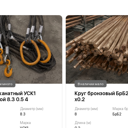
и много
В наличии мало
канатный УСК1
Круг бронзовый БрБ
й 8.3 0.5 4
х0.2
Диаметр (мм)
Диаметр (мм)
Марка б
8.3
8
БрБ2
Марка
Длина (м)