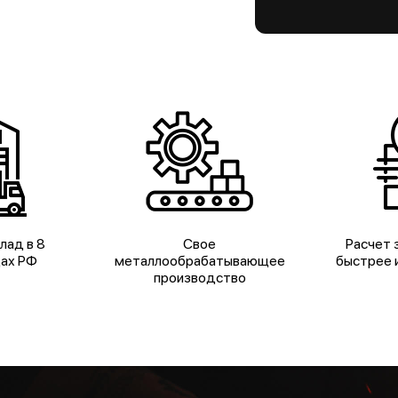
лад в 8
Свое
Расчет з
дах РФ
металлообрабатывающее
быстрее и
производство