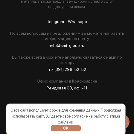
металла, а также предлагаем широкий спектр услуг
по доступным ценам.
Telegram
Whatsapp
По всем вопросам и предложениям вы можете направить
информацию на почту
info@smt-group.ru
Вы также всегда можете напрямую связаться с нами по
номеру
+7 (391) 296-52-52
Офис компании в Красноярске
Рейдовая 68, оф.1-11
Этот сайт использует cookie для хранения данных. Продолжая
использовать сайт, Вы даете свое согласие на работу с этими
2026 © Все права защищены
файлами.
ОК