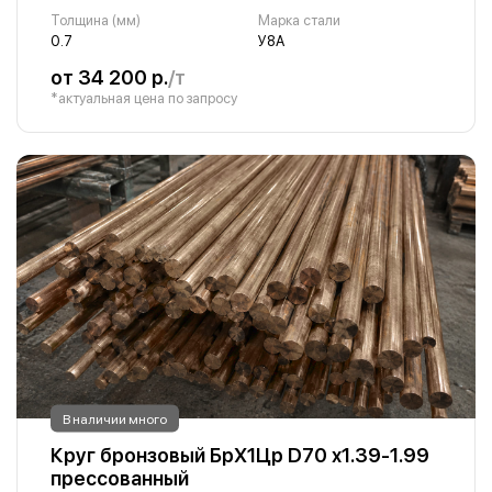
Толщина (мм)
Марка стали
0.7
У8А
от 34 200 р.
/т
*актуальная цена по запросу
В наличии много
Круг бронзовый БрХ1Цр D70 х1.39-1.99
прессованный