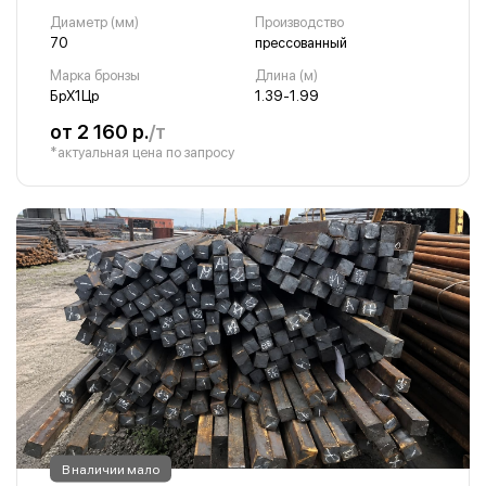
Диаметр (мм)
Производство
70
прессованный
Марка бронзы
Длина (м)
БрХ1Цр
1.39-1.99
от 2 160 р.
/т
*актуальная цена по запросу
В наличии мало