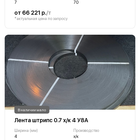
7
70
от 66 221 р.
/т
*актуальная цена по запросу
В наличии мало
Лента штрипс 0.7 х/к 4 У8А
Ширина (мм)
Производство
4
х/к