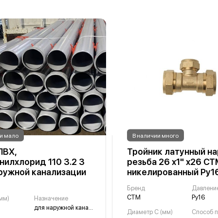
и мало
В наличии много
ПВХ,
Тройник латунный н
нилхлорид 110 3.2 3
резьба 26 х1" х26 СТ
ружной канализации
никелированный Ру1
Бренд
Давлени
СТМ
Ру16
мм)
Назначение
для наружной канализации
Диаметр С (мм)
Способ п