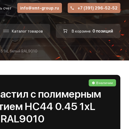
ь счёт
info@smt-group.ru
+7 (391) 296-52-52
Каталог товаров
В корзине:
0 позиций
5 1хL белый RAL9010
В наличии
астил с полимерным
тием НС44 0.45 1хL
 RAL9010