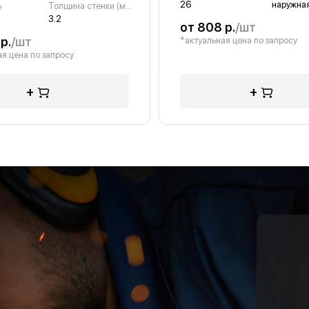
26
наружная
ь
Толщина стенки (мм)
3.2
от 808 р.
/шт
р.
/шт
*актуальная цена по запросу
я цена по запросу
+
+