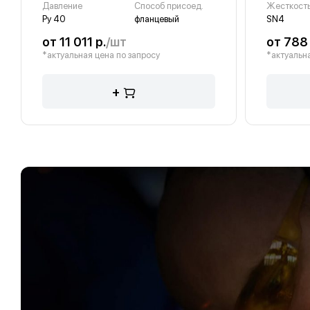
Давление
Способ присоед.
Жесткост
Ру 40
фланцевый
SN4
от 11 011 р.
/шт
от 788 
*актуальная цена по запросу
*актуальна
+