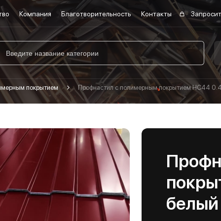
тво
Компания
Благотворительность
Контакты
Запросит
лимерным покрытием
Профнастил с полимерным покрытием НС44 0.4
Профн
покры
белый