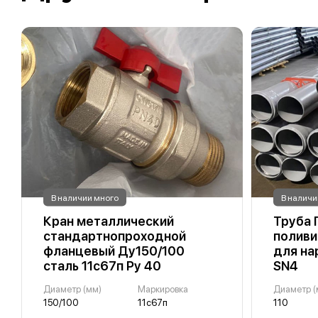
В наличии много
В наличи
Кран металлический
Труба 
стандартнопроходной
поливи
фланцевый Ду150/100
для на
сталь 11с67п Ру 40
SN4
Диаметр (мм)
Маркировка
Диаметр (
150/100
11с67п
110