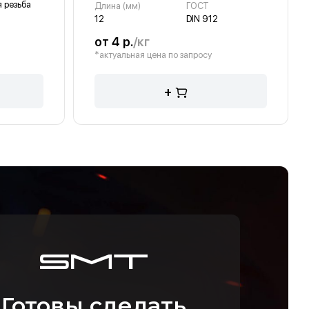
 резьба
Длина (мм)
ГОСТ
12
DIN 912
от 4 р.
/кг
*актуальная цена по запросу
+
Готовы сделать