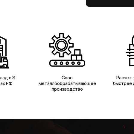
лад в 8
Свое
Расчет з
дах РФ
металлообрабатывающее
быстрее и
производство