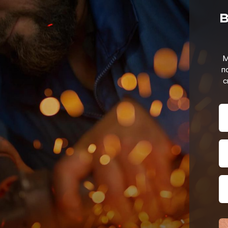
в
М
п
с