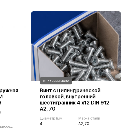
В наличии мало
аружная
Винт с цилиндрической
М
головкой, внутренний
6
шестигранник 4 х12 DIN 912
А2, 70
е
Диаметр (мм)
Марка стали
4
А2, 70
рисоед.