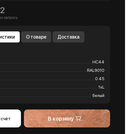
2
по запросу
истики
О товаре
Доставка
НС44
RAL9010
0.45
1хL
белый
В корзину
 счёт