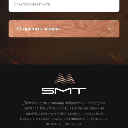
Электронная почта
Отправить запрос
Пользуясь данной формой вы соглашаетесь с политикой компании
Деятельность компании направлена на продажу
металла. Мы успешно решаем самые сложные
задачи, связанные с поставками и обработкой
металла, а также предлагаем широкий спектр услуг
по доступным ценам.