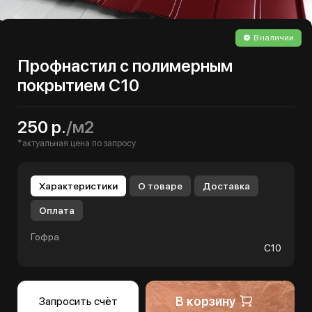
В наличии
Профнастил с полимерным
покрытием С10
250 р.
/м2
*актуальная цена по запросу
Характеристики
О товаре
Доставка
Оплата
Гофра
С10
В корзину
Запросить счёт