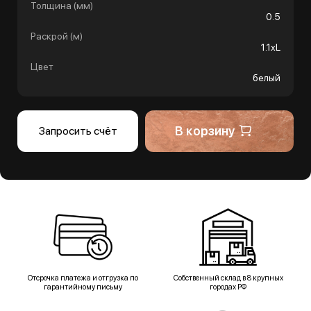
Толщина (мм)
0.5
Раскрой (м)
1.1хL
Цвет
белый
В корзину
Запросить счёт
Отсрочка платежа и отгрузка по
Собственный склад в 8 крупных
гарантийному письму
городах РФ