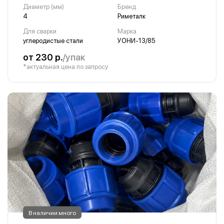
Диаметр (мм)
Бренд
4
Риметалк
Для сварки
Марка
углеродистые стали
УОНИ-13/85
от 230 р.
/упак
*актуальная цена по запросу
В наличии много