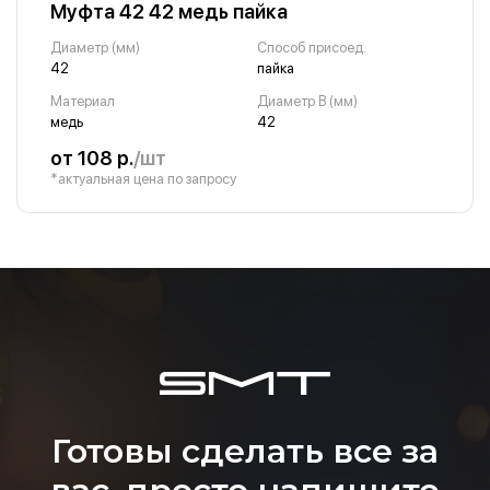
Муфта 42 42 медь пайка
Диаметр (мм)
Способ присоед.
42
пайка
Материал
Диаметр B (мм)
медь
42
от 108 р.
/шт
*актуальная цена по запросу
Готовы сделать все за