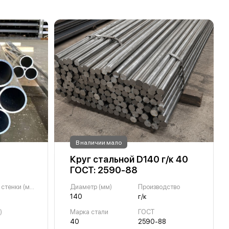
В наличии мало
Круг стальной D140 г/к 40
ГОСТ: 2590-88
Толщина стенки (мм)
Диаметр (мм)
Производство
140
г/к
)
Марка стали
ГОСТ
40
2590-88