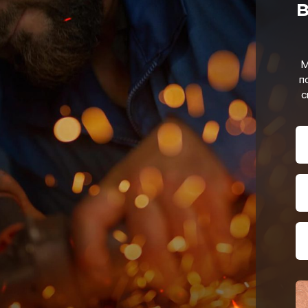
в
М
п
с