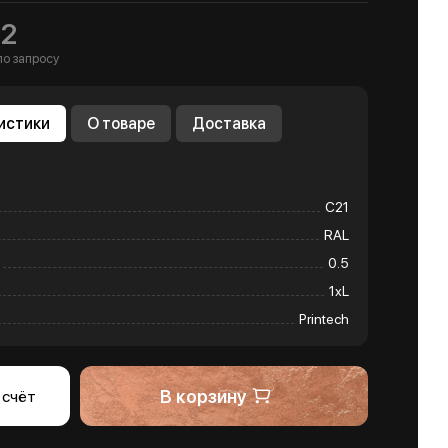
м2
по запросу
истики
О товаре
Доставка
С21
RAL
0.5
1хL
Printech
В корзину
 счёт