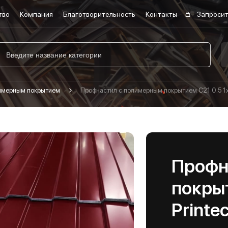
тво
Компания
Благотворительность
Контакты
Запросит
лимерным покрытием
Профнастил с полимерным покрытием С21 0.5 1х
Профн
покрыт
Printe