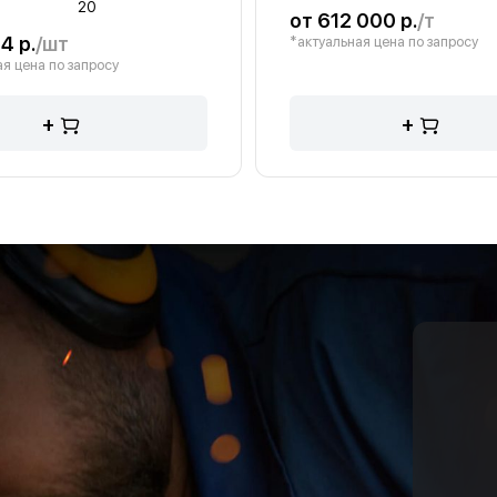
20
от 612 000 р.
/т
4 р.
/шт
*актуальная цена по запросу
я цена по запросу
+
+