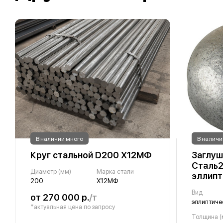
В наличии много
В наличи
Круг стальной D200 Х12МФ
Заглуш
Сталь2
Диаметр (мм)
Марка стали
эллипт
200
Х12МФ
Вид
от 270 000 р.
/т
эллиптиче
*актуальная цена по запросу
Толщина (