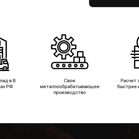
лад в 8
Свое
Расчет з
дах РФ
металлообрабатывающее
быстрее и
производство