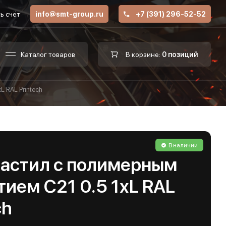
ь счёт
info@smt-group.ru
+7 (391) 296-52-52
Каталог товаров
В корзине:
0 позиций
L RAL Printech
В наличии
астил с полимерным
ием С21 0.5 1хL RAL
ch