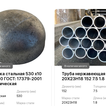
и много
В наличии много
ка стальная 530 х10
Труба нержавеющая
0 ГОСТ: 17379-2001
20Х23Н18 152 7.5 1.8
ическая
Диаметр (мм)
152
7.5
Диаметр (мм)
ская
530
Марка стали
Длина (м
20Х23Н18
1.8
мм)
Марка стали