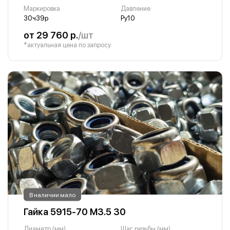
Маркировка
Давление
30ч39р
Ру10
от 29 760 р.
/шт
*актуальная цена по запросу
В наличии мало
Гайка 5915-70 М3.5 30
Диаметр (мм)
Шаг резьбы (мм)