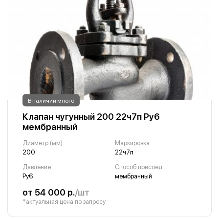
В наличии много
Клапан чугунный 200 22ч7п Ру6
мембранный
Диаметр (мм)
Маркировка
200
22ч7п
Давление
Способ присоед.
Ру6
мембранный
от 54 000 р.
/шт
*актуальная цена по запросу