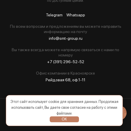
по доступным ценам.
Telegram
Whatsapp
По всем вопросам и предложениям вы можете направить
информацию на почту
info@smt-group.ru
Вы также всегда можете напрямую связаться с нами по
номеру
+7 (391) 296-52-52
Офис компании в Красноярске
Рейдовая 68, оф.1-11
Этот сайт использует cookie для хранения данных. Продолжая
использовать сайт, Вы даете свое согласие на работу с этими
2026 © Все права защищены
файлами.
ОК