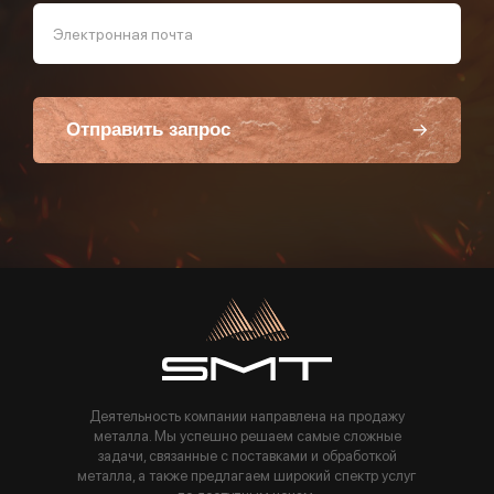
Электронная почта
Отправить запрос
Пользуясь данной формой вы соглашаетесь с политикой компании
Деятельность компании направлена на продажу
металла. Мы успешно решаем самые сложные
задачи, связанные с поставками и обработкой
металла, а также предлагаем широкий спектр услуг