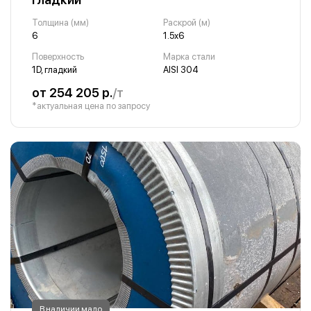
Толщина (мм)
Раскрой (м)
6
1.5х6
Поверхность
Марка стали
1D, гладкий
AISI 304
от 254 205 р.
/т
*актуальная цена по запросу
В наличии мало